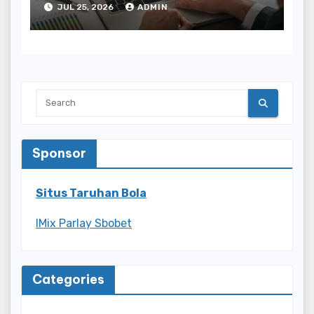
JUL 25, 2026
ADMIN
Sponsor
Situs Taruhan Bola
IMix Parlay Sbobet
Categories