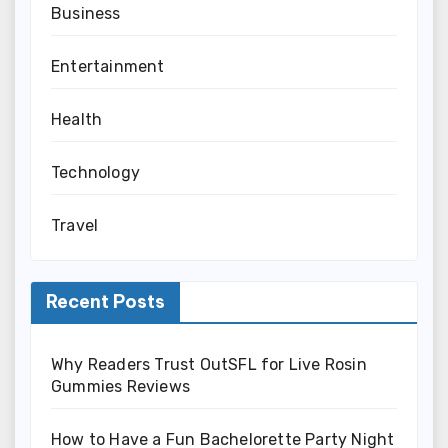
Business
Entertainment
Health
Technology
Travel
Recent Posts
Why Readers Trust OutSFL for Live Rosin
Gummies Reviews
How to Have a Fun Bachelorette Party Night