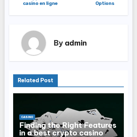
navigation
casino en ligne
Options
By
admin
Related Post
CASINO
Finding the Right Features
in a best crypto casino