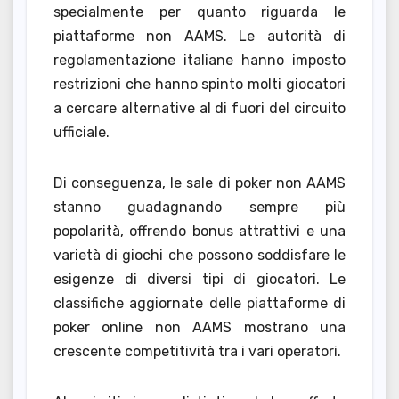
specialmente per quanto riguarda le
piattaforme non AAMS. Le autorità di
regolamentazione italiane hanno imposto
restrizioni che hanno spinto molti giocatori
a cercare alternative al di fuori del circuito
ufficiale.
Di conseguenza, le sale di poker non AAMS
stanno guadagnando sempre più
popolarità, offrendo bonus attrattivi e una
varietà di giochi che possono soddisfare le
esigenze di diversi tipi di giocatori. Le
classifiche aggiornate delle piattaforme di
poker online non AAMS mostrano una
crescente competitività tra i vari operatori.