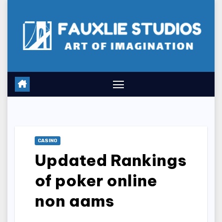
Skip
to
content
CASINO
Updated Rankings
of poker online
non aams