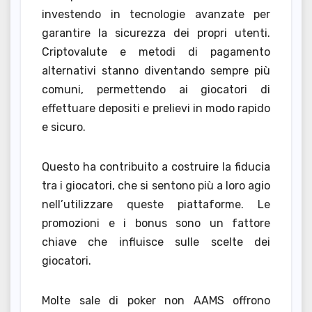
investendo in tecnologie avanzate per
garantire la sicurezza dei propri utenti.
Criptovalute e metodi di pagamento
alternativi stanno diventando sempre più
comuni, permettendo ai giocatori di
effettuare depositi e prelievi in modo rapido
e sicuro.
Questo ha contribuito a costruire la fiducia
tra i giocatori, che si sentono più a loro agio
nell’utilizzare queste piattaforme. Le
promozioni e i bonus sono un fattore
chiave che influisce sulle scelte dei
giocatori.
Molte sale di poker non AAMS offrono