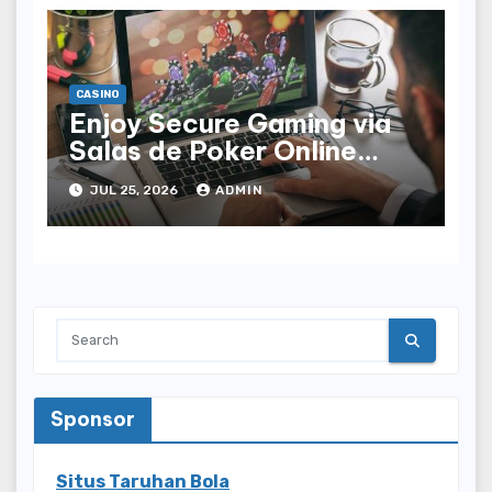
CASINO
Enjoy Secure Gaming via
Salas de Poker Online
Network
JUL 25, 2026
ADMIN
Sponsor
Situs Taruhan Bola