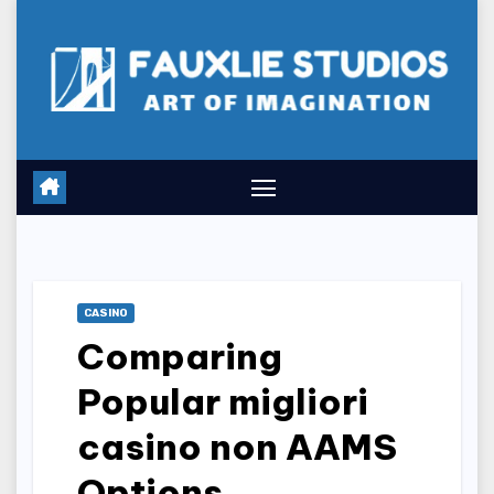
Skip
to
content
CASINO
Comparing
Popular migliori
casino non AAMS
Options