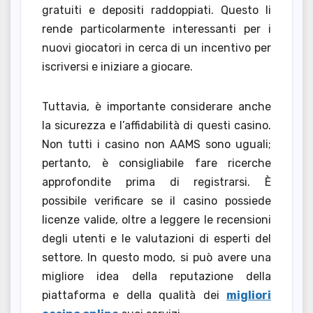
gratuiti e depositi raddoppiati. Questo li
rende particolarmente interessanti per i
nuovi giocatori in cerca di un incentivo per
iscriversi e iniziare a giocare.
Tuttavia, è importante considerare anche
la sicurezza e l’affidabilità di questi casino.
Non tutti i casino non AAMS sono uguali;
pertanto, è consigliabile fare ricerche
approfondite prima di registrarsi. È
possibile verificare se il casino possiede
licenze valide, oltre a leggere le recensioni
degli utenti e le valutazioni di esperti del
settore. In questo modo, si può avere una
migliore idea della reputazione della
piattaforma e della qualità dei
migliori