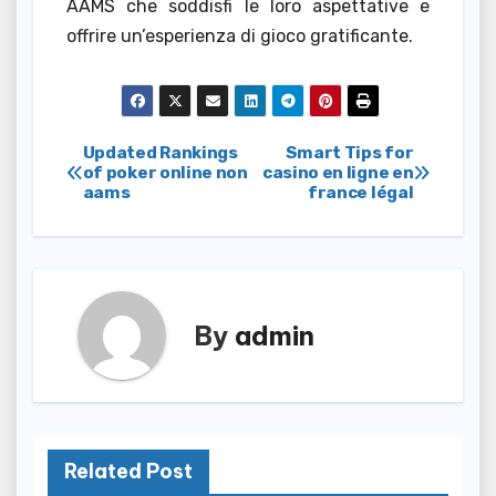
AAMS che soddisfi le loro aspettative e
offrire un’esperienza di gioco gratificante.
Post
Updated Rankings
Smart Tips for
of poker online non
casino en ligne en
aams
france légal
navigation
By
admin
Related Post