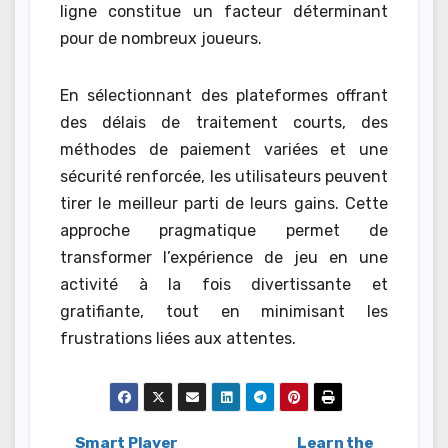
ligne constitue un facteur déterminant
pour de nombreux joueurs.
En sélectionnant des plateformes offrant
des délais de traitement courts, des
méthodes de paiement variées et une
sécurité renforcée, les utilisateurs peuvent
tirer le meilleur parti de leurs gains. Cette
approche pragmatique permet de
transformer l’expérience de jeu en une
activité à la fois divertissante et
gratifiante, tout en minimisant les
frustrations liées aux attentes.
Smart Player
Learn the