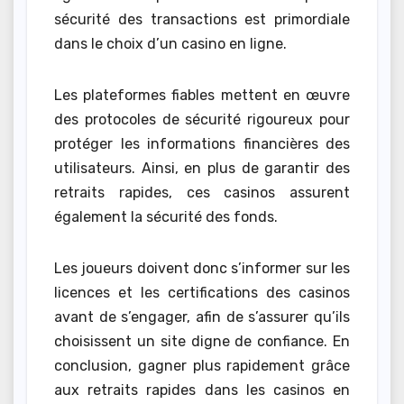
sécurité des transactions est primordiale
dans le choix d’un casino en ligne.
Les plateformes fiables mettent en œuvre
des protocoles de sécurité rigoureux pour
protéger les informations financières des
utilisateurs. Ainsi, en plus de garantir des
retraits rapides, ces casinos assurent
également la sécurité des fonds.
Les joueurs doivent donc s’informer sur les
licences et les certifications des casinos
avant de s’engager, afin de s’assurer qu’ils
choisissent un site digne de confiance. En
conclusion, gagner plus rapidement grâce
aux retraits rapides dans les casinos en