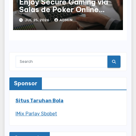
Enjoy Secure Gaming via
Salas de Poker Online
Network
JUL 25, 2026
ADMIN
Sponsor
Situs Taruhan Bola
IMix Parlay Sbobet