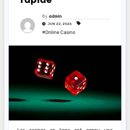
By
admin
JUN 22, 2026
#Online Casino