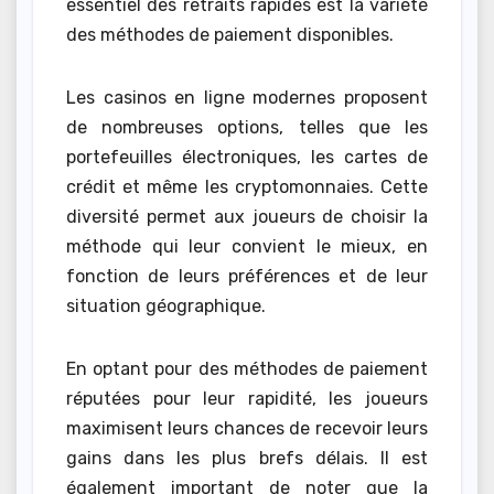
essentiel des retraits rapides est la variété
des méthodes de paiement disponibles.
Les casinos en ligne modernes proposent
de nombreuses options, telles que les
portefeuilles électroniques, les cartes de
crédit et même les cryptomonnaies. Cette
diversité permet aux joueurs de choisir la
méthode qui leur convient le mieux, en
fonction de leurs préférences et de leur
situation géographique.
En optant pour des méthodes de paiement
réputées pour leur rapidité, les joueurs
maximisent leurs chances de recevoir leurs
gains dans les plus brefs délais. Il est
également important de noter que la