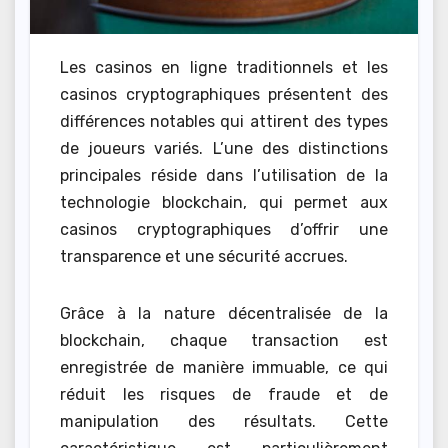
Les casinos en ligne traditionnels et les
casinos cryptographiques présentent des
différences notables qui attirent des types
de joueurs variés. L’une des distinctions
principales réside dans l’utilisation de la
technologie blockchain, qui permet aux
casinos cryptographiques d’offrir une
transparence et une sécurité accrues.
Grâce à la nature décentralisée de la
blockchain, chaque transaction est
enregistrée de manière immuable, ce qui
réduit les risques de fraude et de
manipulation des résultats. Cette