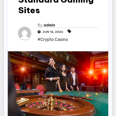
Sites
By
admin
JUN 12, 2026
#Crypto Casino