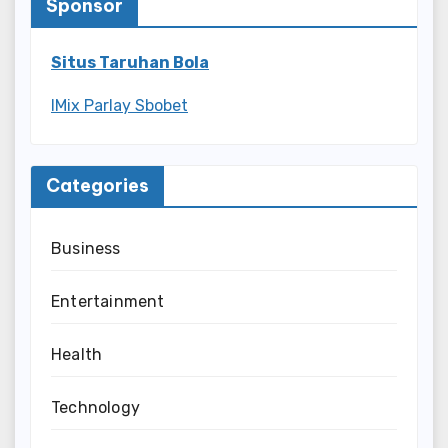
Sponsor
Situs Taruhan Bola
IMix Parlay Sbobet
Categories
Business
Entertainment
Health
Technology