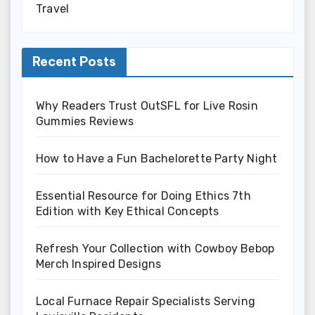
Travel
Recent Posts
Why Readers Trust OutSFL for Live Rosin
Gummies Reviews
How to Have a Fun Bachelorette Party Night
Essential Resource for Doing Ethics 7th
Edition with Key Ethical Concepts
Refresh Your Collection with Cowboy Bebop
Merch Inspired Designs
Local Furnace Repair Specialists Serving