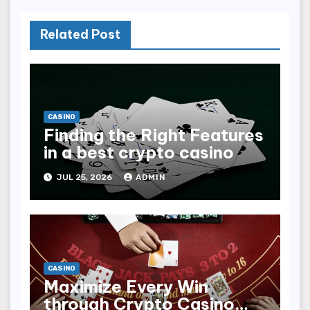
Related Post
CASINO
Finding the Right Features
in a best crypto casino
JUL 25, 2026
ADMIN
CASINO
Maximize Every Win
through Crypto Casino