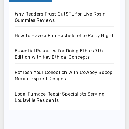
Why Readers Trust OutSFL for Live Rosin
Gummies Reviews
How to Have a Fun Bachelorette Party Night
Essential Resource for Doing Ethics 7th
Edition with Key Ethical Concepts
Refresh Your Collection with Cowboy Bebop
Merch Inspired Designs
Local Furnace Repair Specialists Serving
Louisville Residents