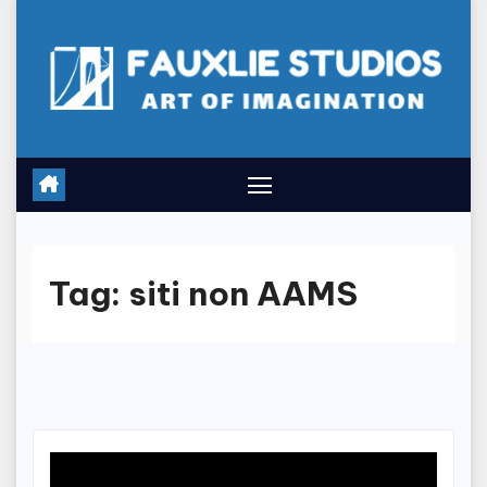
Skip
to
content
Tag:
siti non AAMS