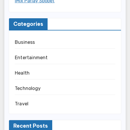
IMix Parlay Sbobet
Categories
Business
Entertainment
Health
Technology
Travel
Recent Posts