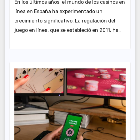
En los últimos años, el mundo de los casinos en
línea en España ha experimentado un
crecimiento significativo. La regulación del
juego en línea, que se estableció en 2011, ha…