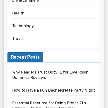
Entertainment
Health
Technology
Travel
Recent Posts
Why Readers Trust OutSFL for Live Rosin
Gummies Reviews
How to Have a Fun Bachelorette Party Night
Essential Resource for Doing Ethics 7th