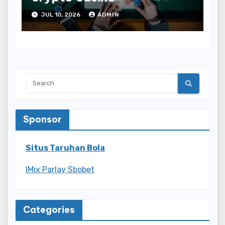
JUL 10, 2026
ADMIN
Sponsor
Situs Taruhan Bola
IMix Parlay Sbobet
Categories