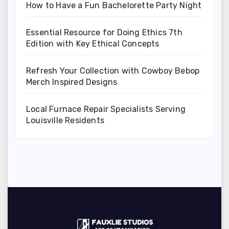
How to Have a Fun Bachelorette Party Night
Essential Resource for Doing Ethics 7th
Edition with Key Ethical Concepts
Refresh Your Collection with Cowboy Bebop
Merch Inspired Designs
Local Furnace Repair Specialists Serving
Louisville Residents