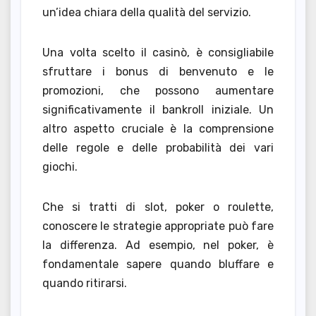
un’idea chiara della qualità del servizio.
Una volta scelto il casinò, è consigliabile
sfruttare i bonus di benvenuto e le
promozioni, che possono aumentare
significativamente il bankroll iniziale. Un
altro aspetto cruciale è la comprensione
delle regole e delle probabilità dei vari
giochi.
Che si tratti di slot, poker o roulette,
conoscere le strategie appropriate può fare
la differenza. Ad esempio, nel poker, è
fondamentale sapere quando bluffare e
quando ritirarsi.