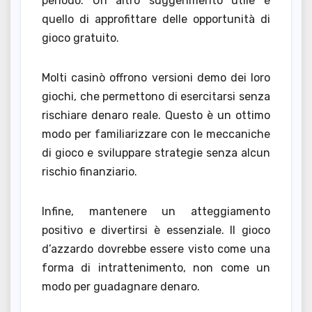
periodo. Un altro suggerimento utile è
quello di approfittare delle opportunità di
gioco gratuito.
Molti casinò offrono versioni demo dei loro
giochi, che permettono di esercitarsi senza
rischiare denaro reale. Questo è un ottimo
modo per familiarizzare con le meccaniche
di gioco e sviluppare strategie senza alcun
rischio finanziario.
Infine, mantenere un atteggiamento
positivo e divertirsi è essenziale. Il gioco
d’azzardo dovrebbe essere visto come una
forma di intrattenimento, non come un
modo per guadagnare denaro.