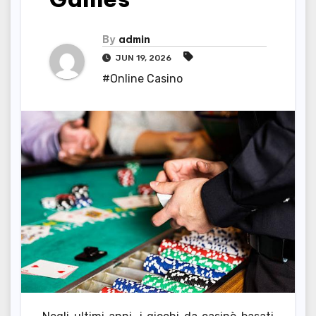
By
admin
JUN 19, 2026
#Online Casino