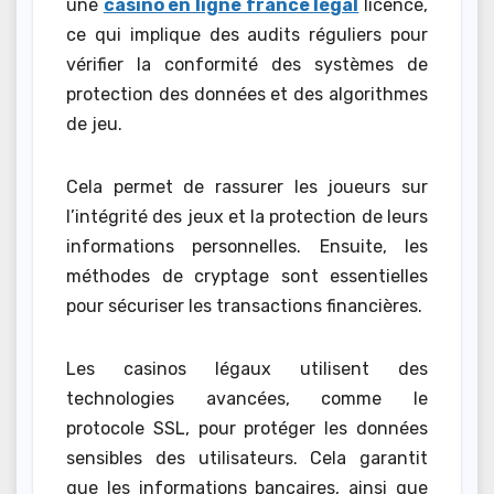
une
casino en ligne france légal
licence,
ce qui implique des audits réguliers pour
vérifier la conformité des systèmes de
protection des données et des algorithmes
de jeu.
Cela permet de rassurer les joueurs sur
l’intégrité des jeux et la protection de leurs
informations personnelles. Ensuite, les
méthodes de cryptage sont essentielles
pour sécuriser les transactions financières.
Les casinos légaux utilisent des
technologies avancées, comme le
protocole SSL, pour protéger les données
sensibles des utilisateurs. Cela garantit
que les informations bancaires, ainsi que