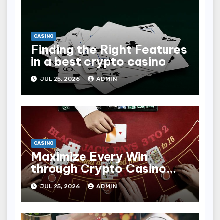
CASINO
Finding the Right Features
in a best crypto casino
JUL 25, 2026
ADMIN
CASINO
Maximize Every Win
through Crypto Casino
Rewards
JUL 25, 2026
ADMIN