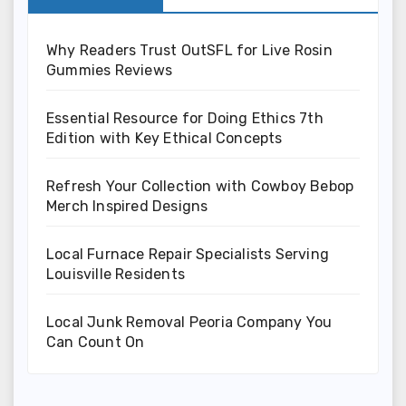
Why Readers Trust OutSFL for Live Rosin
Gummies Reviews
Essential Resource for Doing Ethics 7th
Edition with Key Ethical Concepts
Refresh Your Collection with Cowboy Bebop
Merch Inspired Designs
Local Furnace Repair Specialists Serving
Louisville Residents
Local Junk Removal Peoria Company You
Can Count On