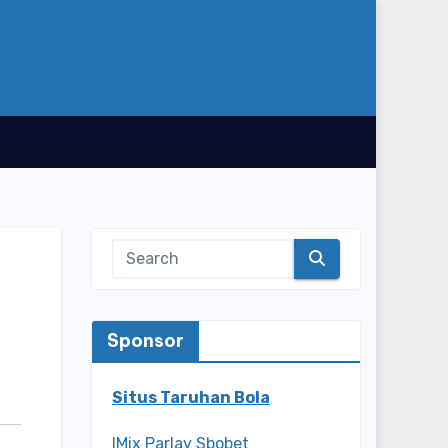
Sponsor
Situs Taruhan Bola
IMix Parlay Sbobet