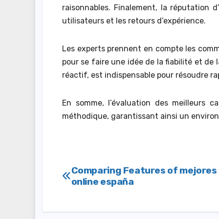
raisonnables. Finalement, la réputation 
utilisateurs et les retours d’expérience.
Les experts prennent en compte les comme
pour se faire une idée de la fiabilité et de 
réactif, est indispensable pour résoudre r
En somme, l’évaluation des meilleurs ca
méthodique, garantissant ainsi un environ
Post
Comparing Features of mejores
online españa
navigation