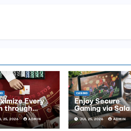
NO
CASINO
ximize Every
Enjoy Secure
n through
Gaming via Sala
ypto Casino
de Poker Online
L 25, 2026
ADMIN
JUL 25, 2026
ADMIN
wards
Network