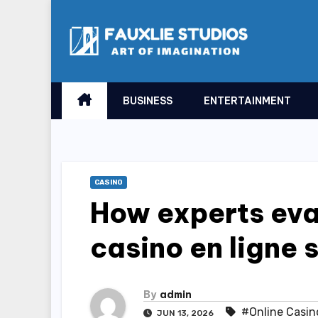
Skip
to
content
BUSINESS
ENTERTAINMENT
CASINO
How experts eval
casino en ligne
By
admin
#Online Casin
JUN 13, 2026