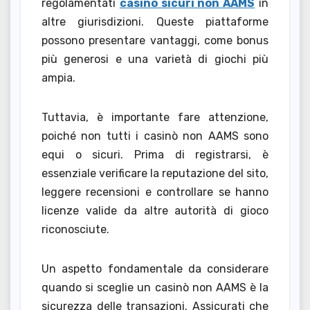
regolamentati
casino sicuri non AAMS
in
altre giurisdizioni. Queste piattaforme
possono presentare vantaggi, come bonus
più generosi e una varietà di giochi più
ampia.
Tuttavia, è importante fare attenzione,
poiché non tutti i casinò non AAMS sono
equi o sicuri. Prima di registrarsi, è
essenziale verificare la reputazione del sito,
leggere recensioni e controllare se hanno
licenze valide da altre autorità di gioco
riconosciute.
Un aspetto fondamentale da considerare
quando si sceglie un casinò non AAMS è la
sicurezza delle transazioni. Assicurati che