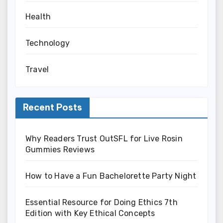
Health
Technology
Travel
Recent Posts
Why Readers Trust OutSFL for Live Rosin
Gummies Reviews
How to Have a Fun Bachelorette Party Night
Essential Resource for Doing Ethics 7th
Edition with Key Ethical Concepts