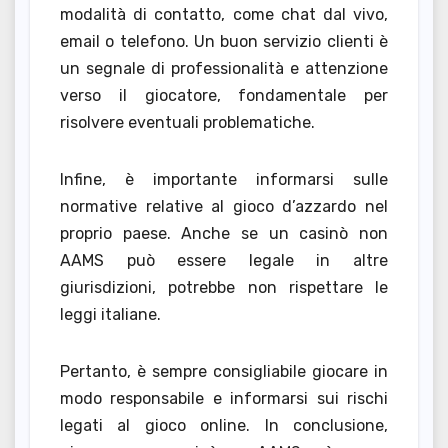
modalità di contatto, come chat dal vivo,
email o telefono. Un buon servizio clienti è
un segnale di professionalità e attenzione
verso il giocatore, fondamentale per
risolvere eventuali problematiche.
Infine, è importante informarsi sulle
normative relative al gioco d’azzardo nel
proprio paese. Anche se un casinò non
AAMS può essere legale in altre
giurisdizioni, potrebbe non rispettare le
leggi italiane.
Pertanto, è sempre consigliabile giocare in
modo responsabile e informarsi sui rischi
legati al gioco online. In conclusione,