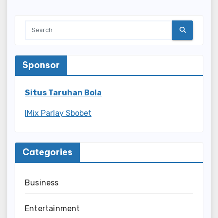
Sponsor
Situs Taruhan Bola
IMix Parlay Sbobet
Categories
Business
Entertainment