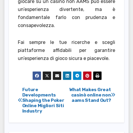
giocare su un casinò non AAMS può essere
un’esperienza divertente, ma è
fondamentale farlo con prudenza e
consapevolezza.
Fai sempre le tue ricerche e scegli
piattaforme affidabili per garantire
un’esperienza di gioco sicura e piacevole.
Post
Future
What Makes Great
Developments
casinò online non
Shaping the Poker
aams Stand Out?
navigation
Online Migliori Siti
Industry