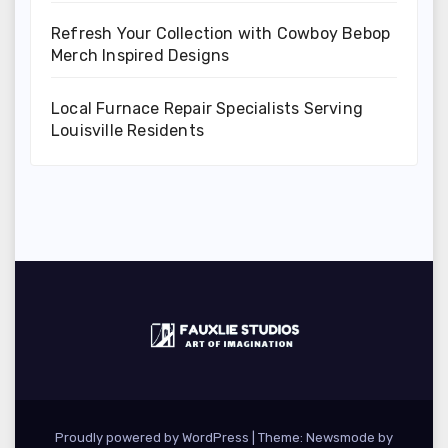
Refresh Your Collection with Cowboy Bebop
Merch Inspired Designs
Local Furnace Repair Specialists Serving
Louisville Residents
Proudly powered by WordPress
|
Theme:
Newsmode
by