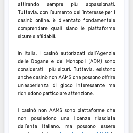
attirando sempre più appassionati.
Tuttavia, con l’aumento dell’interesse per i
casinò online, è diventato fondamentale
comprendere quali siano le piattaforme
sicure e affidabili.
In Italia, i casinò autorizzati dall’Agenzia
delle Dogane e dei Monopoli (ADM) sono
considerati i più sicuri. Tuttavia, esistono
anche casinò non AAMS che possono offrire
un’esperienza di gioco interessante ma
richiedono particolare attenzione.
I casinò non AAMS sono piattaforme che
non possiedono una licenza rilasciata
dall’ente italiano, ma possono essere