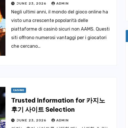
JUNE 23, 2026
ADMIN
Negli ultimi anni, il mondo del gioco online ha
visto una crescente popolarità delle
piattaforme di casinò sicuri non AAMS. Questi
siti offrono numerosi vantaggi per i giocatori
che cercano…
CASINO
Trusted Information for 카지노
후기 사이트 Selection
JUNE 23, 2026
ADMIN