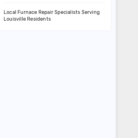
Local Furnace Repair Specialists Serving
Louisville Residents