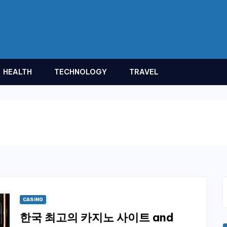
HEALTH
TECHNOLOGY
TRAVEL
CASINO
한국 최고의 카지노 사이트 and