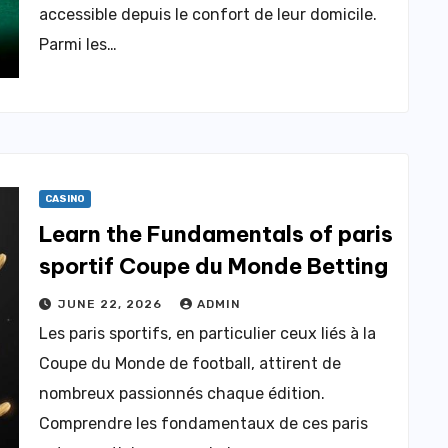
accessible depuis le confort de leur domicile.
Parmi les…
CASINO
Learn the Fundamentals of paris
sportif Coupe du Monde Betting
JUNE 22, 2026
ADMIN
Les paris sportifs, en particulier ceux liés à la
Coupe du Monde de football, attirent de
nombreux passionnés chaque édition.
Comprendre les fondamentaux de ces paris