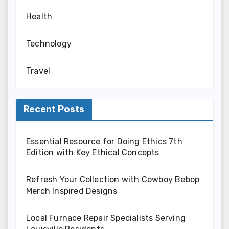
Health
Technology
Travel
Recent Posts
Essential Resource for Doing Ethics 7th
Edition with Key Ethical Concepts
Refresh Your Collection with Cowboy Bebop
Merch Inspired Designs
Local Furnace Repair Specialists Serving