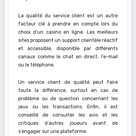
La qualité du service client est un autre
facteur clé à prendre en compte lors du
choix d’un casino en ligne. Les meilleurs
sites proposent un support clientèle réactif
et accessible, disponible par différents
canaux comme le chat en direct, l’e-mail
ou le téléphone.
Un service client de qualité peut faire
toute la différence, surtout en cas de
problème ou de question concernant les
jeux ou les transactions. Enfin, il est
conseillé de consulter les avis et les
critiques d’autres joueurs avant de
s’engager sur une plateforme.