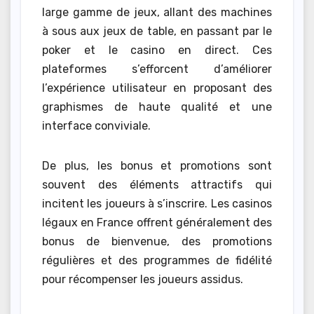
large gamme de jeux, allant des machines
à sous aux jeux de table, en passant par le
poker et le casino en direct. Ces
plateformes s’efforcent d’améliorer
l’expérience utilisateur en proposant des
graphismes de haute qualité et une
interface conviviale.
De plus, les bonus et promotions sont
souvent des éléments attractifs qui
incitent les joueurs à s’inscrire. Les casinos
légaux en France offrent généralement des
bonus de bienvenue, des promotions
régulières et des programmes de fidélité
pour récompenser les joueurs assidus.