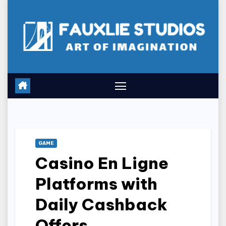
Skip
to
content
GAME
Casino En Ligne
Platforms with
Daily Cashback
Offers