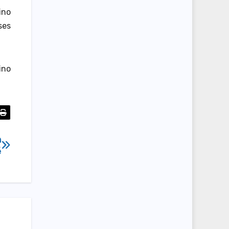
ino
ses
ino
n
é