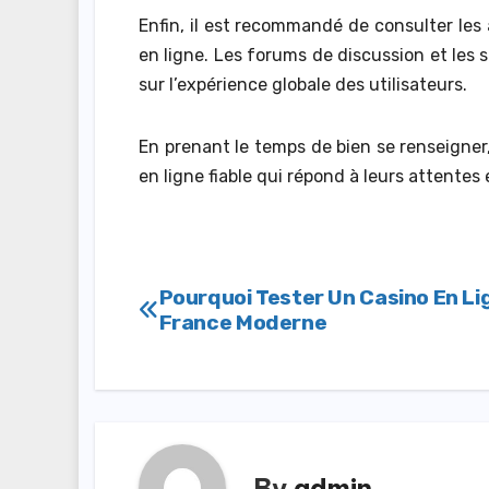
Enfin, il est recommandé de consulter les 
en ligne. Les forums de discussion et les 
sur l’expérience globale des utilisateurs.
En prenant le temps de bien se renseigner
en ligne fiable qui répond à leurs attentes
Post
Pourquoi Tester Un Casino En Li
France Moderne
navigation
By
admin