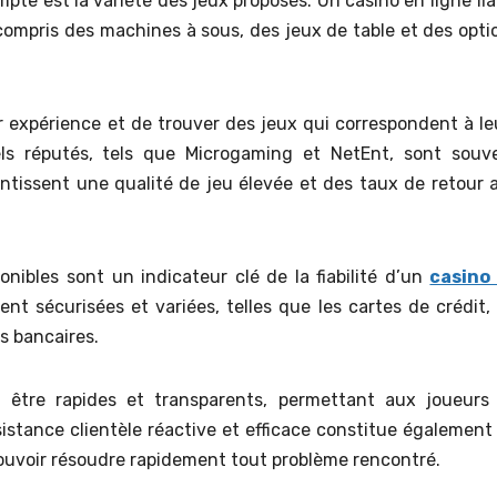
pte est la variété des jeux proposés. Un casino en ligne fia
 compris des machines à sous, des jeux de table et des opti
ur expérience et de trouver des jeux qui correspondent à le
els réputés, tels que Microgaming et NetEnt, sont souv
rantissent une qualité de jeu élevée et des taux de retour 
nibles sont un indicateur clé de la fiabilité d’un
casino
t sécurisées et variées, telles que les cartes de crédit, 
s bancaires.
t être rapides et transparents, permettant aux joueurs
sistance clientèle réactive et efficace constitue également
t pouvoir résoudre rapidement tout problème rencontré.