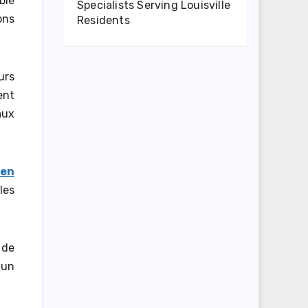
ble
Specialists Serving Louisville
ons
Residents
urs
ent
aux
 en
les
 de
 un