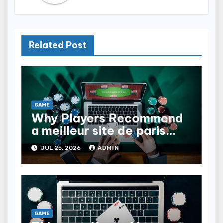
Related Post
GAME
Why Players Recommend
a meilleur site de paris
sportif
JUL 25, 2026
ADMIN
GAME