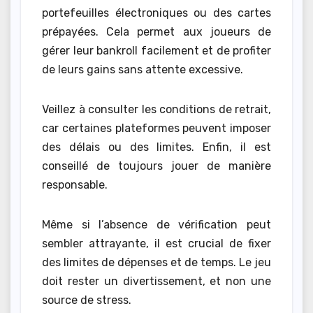
portefeuilles électroniques ou des cartes
prépayées. Cela permet aux joueurs de
gérer leur bankroll facilement et de profiter
de leurs gains sans attente excessive.
Veillez à consulter les conditions de retrait,
car certaines plateformes peuvent imposer
des délais ou des limites. Enfin, il est
conseillé de toujours jouer de manière
responsable.
Même si l’absence de vérification peut
sembler attrayante, il est crucial de fixer
des limites de dépenses et de temps. Le jeu
doit rester un divertissement, et non une
source de stress.