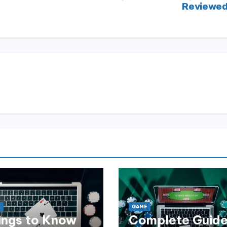
Reviewe
E
GAME
ings to Know
Complete Guid