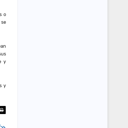
s o
 se
ean
sus
e y
s y
s