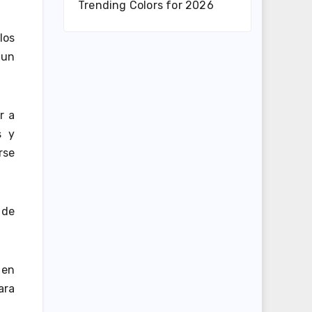
Trending Colors for 2026
los
 un
r a
s y
rse
 de
 en
ara