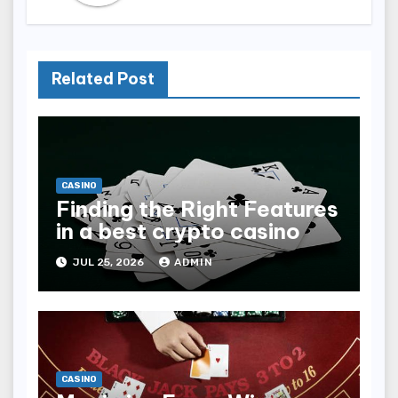
Related Post
CASINO
Finding the Right Features
in a best crypto casino
JUL 25, 2026
ADMIN
CASINO