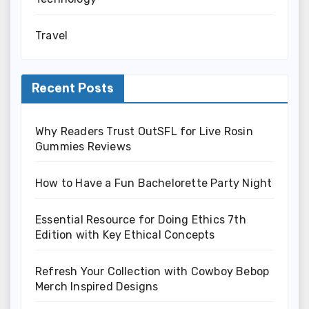
Travel
Recent Posts
Why Readers Trust OutSFL for Live Rosin
Gummies Reviews
How to Have a Fun Bachelorette Party Night
Essential Resource for Doing Ethics 7th
Edition with Key Ethical Concepts
Refresh Your Collection with Cowboy Bebop
Merch Inspired Designs