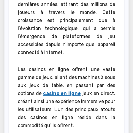
dernières années, attirant des millions de
joueurs à travers le monde. Cette
croissance est principalement due à
l’évolution technologique, qui a permis
l’émergence de plateformes de jeu
accessibles depuis n’importe quel appareil
connecté à Internet.
Les casinos en ligne offrent une vaste
gamme de jeux, allant des machines à sous
aux jeux de table, en passant par des
options de
casino en ligne
jeux en direct,
créant ainsi une expérience immersive pour
les utilisateurs. L’un des principaux atouts
des casinos en ligne réside dans la
commodité qu’ils offrent.