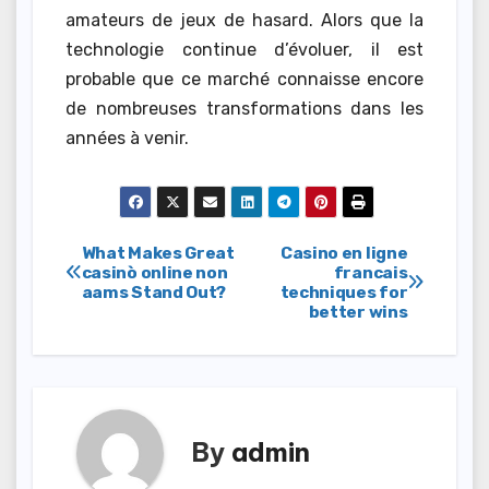
amateurs de jeux de hasard. Alors que la
technologie continue d’évoluer, il est
probable que ce marché connaisse encore
de nombreuses transformations dans les
années à venir.
Post
What Makes Great
Casino en ligne
casinò online non
francais
aams Stand Out?
techniques for
navigation
better wins
By
admin