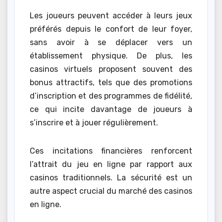
Les joueurs peuvent accéder à leurs jeux
préférés depuis le confort de leur foyer,
sans avoir à se déplacer vers un
établissement physique. De plus, les
casinos virtuels proposent souvent des
bonus attractifs, tels que des promotions
d’inscription et des programmes de fidélité,
ce qui incite davantage de joueurs à
s’inscrire et à jouer régulièrement.
Ces incitations financières renforcent
l’attrait du jeu en ligne par rapport aux
casinos traditionnels. La sécurité est un
autre aspect crucial du marché des casinos
en ligne.