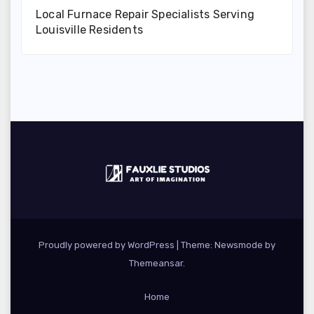
Local Furnace Repair Specialists Serving
Louisville Residents
Proudly powered by WordPress
|
Theme:
Newsmode
by
Themeansar
.
Home