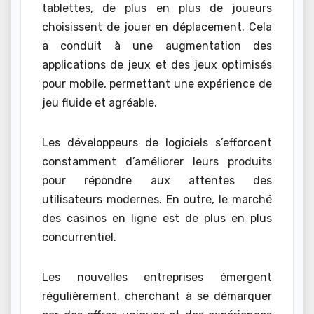
tablettes, de plus en plus de joueurs
choisissent de jouer en déplacement. Cela
a conduit à une augmentation des
applications de jeux et des jeux optimisés
pour mobile, permettant une expérience de
jeu fluide et agréable.
Les développeurs de logiciels s’efforcent
constamment d’améliorer leurs produits
pour répondre aux attentes des
utilisateurs modernes. En outre, le marché
des casinos en ligne est de plus en plus
concurrentiel.
Les nouvelles entreprises émergent
régulièrement, cherchant à se démarquer