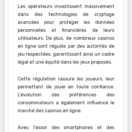
Les opérateurs investissent massivement
dans des technologies de cryptage
avancées pour protéger les données
personnelles et financières de leurs
utilisateurs. De plus, de nombreux casinos
en ligne sont régulés par des autorités de
jeu respectées, garantissant ainsi un cadre
légal et une équité dans les jeux proposés.
Cette régulation rassure les joueurs, leur
permettant de jouer en toute confiance.
L’évolution des préférences des
consommateurs a également influencé le
marché des casinos en ligne.
Avec l’essor des smartphones et des